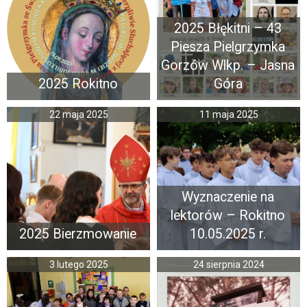
2025 Błękitni – 43
Piesza Pielgrzymka
Gorzów Wlkp. – Jasna
2025 Rokitno
Góra
22 maja 2025
11 maja 2025
Wyznaczenie na
lektorów – Rokitno
2025 Bierzmowanie
10.05.2025 r.
3 lutego 2025
24 sierpnia 2024