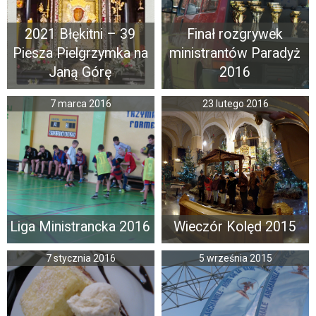
2021 Błękitni – 39
Finał rozgrywek
Piesza Pielgrzymka na
ministrantów Paradyż
Janą Górę
2016
7 marca 2016
23 lutego 2016
Liga Ministrancka 2016
Wieczór Kolęd 2015
7 stycznia 2016
5 września 2015