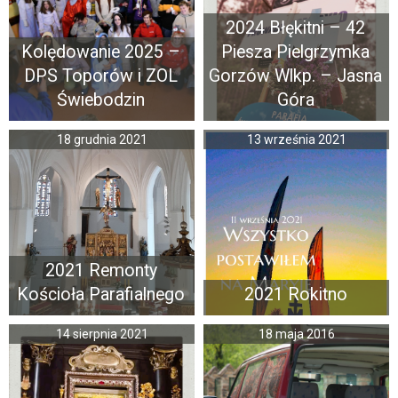
2024 Błękitni – 42
Kolędowanie 2025 –
Piesza Pielgrzymka
DPS Toporów i ZOL
Gorzów Wlkp. – Jasna
Świebodzin
Góra
18 grudnia 2021
13 września 2021
2021 Remonty
Kościoła Parafialnego
2021 Rokitno
14 sierpnia 2021
18 maja 2016