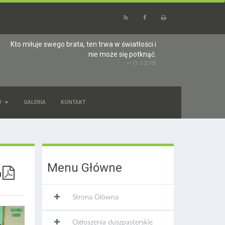
Kto miłuje swego brata, ten trwa w światłości i
nie może się potknąć.
(1 J 2,10)
Y
GALERIA
KONTAKT
Menu Główne
Strona Główna
Ogłoszenia duszpasterskie