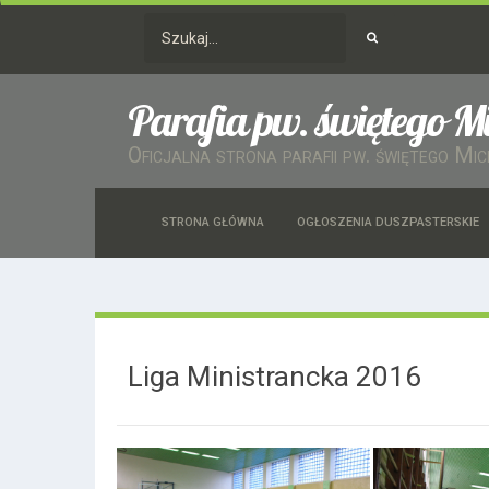
Parafia pw. świętego M
Oficjalna strona parafii pw. świętego Mi
STRONA GŁÓWNA
OGŁOSZENIA DUSZPASTERSKIE
Liga Ministrancka 2016