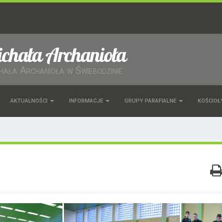
ichała Archanioła
chała Archanioła w Świebodzinie
AKTUALNOŚCI
INFORMACJE
GRUPY PARAFIALNE
KOŚCIOŁ