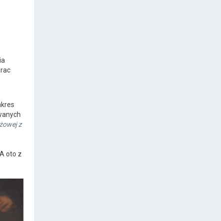
ia
prac
akres
owanych
yżowej z
A oto z