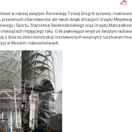
owe w naszej świątyni. Renowację 7 stacji Drogi Krzyżowej i malowan
an, prywatnych ofiarodawców ale także dzięki dotacjom Urzędu Miejskieg
odowego i Sportu, Starostwa Świebodzińskiego oraz Urzędu Marszałkow
iesiącach mijającego roku. O ile piękniejące wnętrze świątyni radowa
się z dnia na dzień konstrukcji rozstawionych wewnątrz rusztowań mus
iczył w Mszach i nabożeństwach.