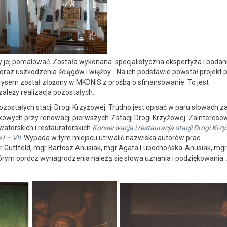
 jej pomalować. Została wykonana specjalistyczna ekspertyza i badan
 oraz uszkodzenia ściągów i więźby. Na ich podstawie powstał projekt 
ysem został złożony w MKDNiS z prośbą o sfinansowanie. To jest
zależy realizacja pozostałych.
zostałych stacji Drogi Krzyżowej. Trudno jest opisać w paru słowach z
wych przy renowacji pierwszych 7 stacji Drogi Krzyżowej. Zainteres
atorskich i restauratorskich
Konserwacja i restauracja stacji Drogi Krz
I – VII
. Wypada w tym miejscu utrwalić nazwiska autorów prac
Igor Guttfeld, mgr Bartosz Anusiak, mgr Agata Lubochońska-Anusiak, mgr
rym oprócz wynagrodzenia należą się słowa uznania i podziękowania. 