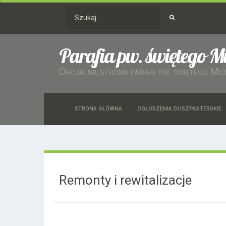
Parafia pw. świętego M
Oficjalna strona parafii pw. świętego Mi
STRONA GŁÓWNA
OGŁOSZENIA DUSZPASTERSKIE
Remonty i rewitalizacje