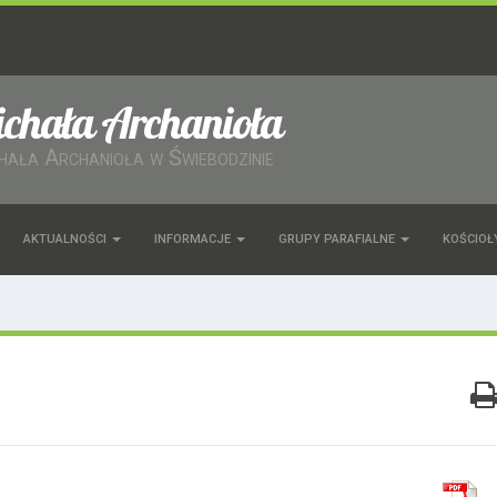
ichała Archanioła
chała Archanioła w Świebodzinie
AKTUALNOŚCI
INFORMACJE
GRUPY PARAFIALNE
KOŚCIOŁ