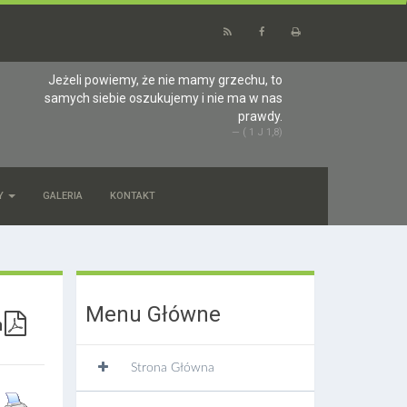
Jeżeli powiemy, że nie mamy grzechu, to
samych siebie oszukujemy i nie ma w nas
prawdy.
( 1 J 1,8)
Y
GALERIA
KONTAKT
Menu Główne
Strona Główna