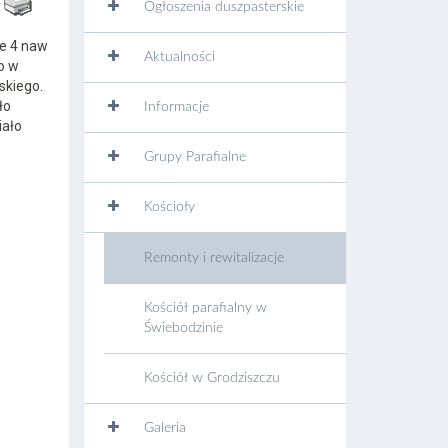
Ogłoszenia duszpasterskie
ie 4 naw
Aktualności
o w
skiego.
ło
Informacje
iało
Grupy Parafialne
Kościoły
Remonty i rewitalizacje
Kościół parafialny w
Świebodzinie
Kościół w Grodziszczu
Galeria