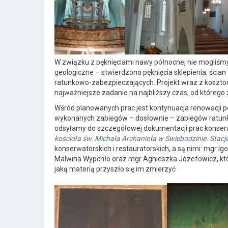
W związku z pęknięciami nawy północnej nie mogliśmy
geologiczne – stwierdzono pęknięcia sklepienia, ścian
ratunkowo-zabezpieczających. Projekt wraz z kosztor
najważniejsze zadanie na najbliższy czas, od którego 
Wśród planowanych prac jest kontynuacja renowacji po
wykonanych zabiegów – dosłownie – zabiegów ratunko
odsyłamy do szczegółowej dokumentacji prac konserw
kościoła św. Michała Archanioła w Świebodzinie. Stacje 
konserwatorskich i restauratorskich, a są nimi: mgr 
Malwina Wypchło oraz mgr Agnieszka Józefowicz, któ
jaką materią przyszło się im zmierzyć