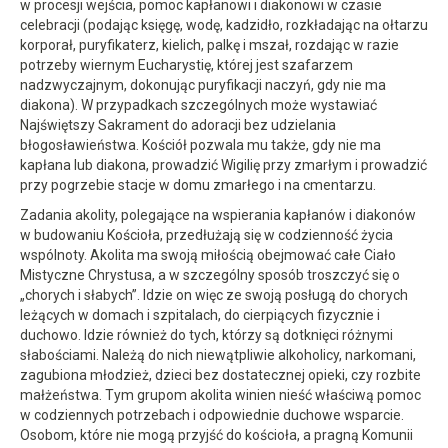
w procesji wejścia, pomoc kapłanowi i diakonowi w czasie
celebracji (podając księgę, wodę, kadzidło, rozkładając na ołtarzu
korporał, puryfikaterz, kielich, palkę i mszał, rozdając w razie
potrzeby wiernym Eucharystię, której jest szafarzem
nadzwyczajnym, dokonując puryfikacji naczyń, gdy nie ma
diakona). W przypadkach szczególnych może wystawiać
Najświętszy Sakrament do adoracji bez udzielania
błogosławieństwa. Kościół pozwala mu także, gdy nie ma
kapłana lub diakona, prowadzić Wigilię przy zmarłym i prowadzić
przy pogrzebie stacje w domu zmarłego i na cmentarzu.
Zadania akolity, polegające na wspierania kapłanów i diakonów
w budowaniu Kościoła, przedłużają się w codzienność życia
wspólnoty. Akolita ma swoją miłością obejmować całe Ciało
Mistyczne Chrystusa, a w szczególny sposób troszczyć się o
„chorych i słabych”. Idzie on więc ze swoją posługą do chorych
leżących w domach i szpitalach, do cierpiących fizycznie i
duchowo. Idzie również do tych, którzy są dotknięci różnymi
słabościami. Należą do nich niewątpliwie alkoholicy, narkomani,
zagubiona młodzież, dzieci bez dostatecznej opieki, czy rozbite
małżeństwa. Tym grupom akolita winien nieść właściwą pomoc
w codziennych potrzebach i odpowiednie duchowe wsparcie.
Osobom, które nie mogą przyjść do kościoła, a pragną Komunii