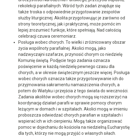
rekolekcji parafialnych. Wśród tych zadań znajduje się
także troska o odpowiednie przygotowanie zespołów
służby liturgicznej. Akolita przygotowując je zarówno od
strony teoretycznej, jak i praktycznej, może pomóc im
lepiej zrozumieć funkcje, które spełniają. Nad całością
celebracji czuwa ceremoniarz.
Posługa wobec chorych. To wielki i zróżnicowany obszar
życia wspólnoty parafialnej. Akolici mogą, jako
nadzwyczajni szafarze, przynosić chorym co niedzielę
Komunię świętą. Podjęcie tego zadania oznacza
poświęcenie w każdą niedzielę pewnego czasu dla
chorych, a w okresie świątecznym jeszcze więcej. Posługa
wobec chorych oznacza także przygotowywanie ich do
przyjmowania sakramentu namaszczenia chorych, a
potem do Wiatyku i przejścia z tego świata do wieczności.
Zadania akolitów wobec chorych mogą się rozszerzyć na
koordynację działań parafii w sprawie pomocy chorym
leżącym w domach i w szpitalach. Akolici mogą w imieniu
proboszcza odwiedzać chorych parafian w szpitalach i
wspierać ich w ich cierpieniu. Mogą także organizować
pomoc w dojechaniu do kościoła na niedzielną Eucharystię
dla tych, którzy nie mogą przyjść o własnych siłach.