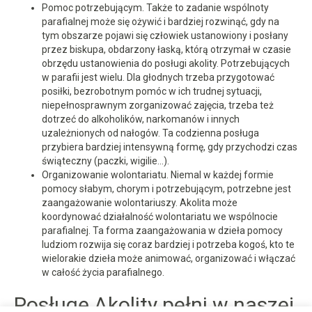
Pomoc potrzebującym. Także to zadanie wspólnoty
parafialnej może się ożywić i bardziej rozwinąć, gdy na
tym obszarze pojawi się człowiek ustanowiony i posłany
przez biskupa, obdarzony łaską, którą otrzymał w czasie
obrzędu ustanowienia do posługi akolity. Potrzebujących
w parafii jest wielu. Dla głodnych trzeba przygotować
posiłki, bezrobotnym pomóc w ich trudnej sytuacji,
niepełnosprawnym zorganizować zajęcia, trzeba też
dotrzeć do alkoholików, narkomanów i innych
uzależnionych od nałogów. Ta codzienna posługa
przybiera bardziej intensywną formę, gdy przychodzi czas
świąteczny (paczki, wigilie…).
Organizowanie wolontariatu. Niemal w każdej formie
pomocy słabym, chorym i potrzebującym, potrzebne jest
zaangażowanie wolontariuszy. Akolita może
koordynować działalność wolontariatu we wspólnocie
parafialnej. Ta forma zaangażowania w dzieła pomocy
ludziom rozwija się coraz bardziej i potrzeba kogoś, kto te
wielorakie dzieła może animować, organizować i włączać
w całość życia parafialnego.
Posługę Akolity pełni w naszej