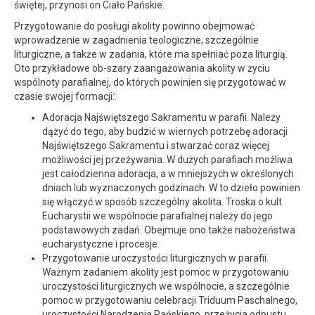
świętej, przynosi on Ciało Pańskie.
Przygotowanie do posługi akolity powinno obejmować
wprowadzenie w zagadnienia teologiczne, szczególnie
liturgiczne, a także w zadania, które ma spełniać poza liturgią.
Oto przykładowe ob-szary zaangażowania akolity w życiu
wspólnoty parafialnej, do których powinien się przygotować w
czasie swojej formacji:
Adoracja Najświętszego Sakramentu w parafii. Należy
dążyć do tego, aby budzić w wiernych potrzebę adoracji
Najświętszego Sakramentu i stwarzać coraz więcej
możliwości jej przeżywania. W dużych parafiach możliwa
jest całodzienna adoracja, a w mniejszych w określonych
dniach lub wyznaczonych godzinach. W to dzieło powinien
się włączyć w sposób szczególny akolita. Troska o kult
Eucharystii we wspólnocie parafialnej należy do jego
podstawowych zadań. Obejmuje ono także nabożeństwa
eucharystyczne i procesje.
Przygotowanie uroczystości liturgicznych w parafii.
Ważnym zadaniem akolity jest pomoc w przygotowaniu
uroczystości liturgicznych we wspólnocie, a szczególnie
pomoc w przygotowaniu celebracji Triduum Paschalnego,
uroczystości Narodzenia Pańskiego, przeżycia odpustu,