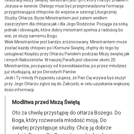
celebracji Mszy Świętej. Ministrant jest tym, który ma być znakiem
Jezusa w świecie. Dlatego musi być przeprowadzona formacja
przygotowująca chłopców do wejścia w szeregi Liturgicznej
Służby Ołtarza. Bycie Ministrantem jest zatem wielkim
zaszczytem dla chłopca jak i dla Jego Rodziców. Pociąga za sobą
jednak i obowiązki, które dobry ministrant spełnia z radością bo
wie, że służy samemu Bogu.
Wiek Ministrantów jest bardzo zróżnicowany. Ministrantem może
zostać każdy chłopiec po I Komunii Świętej, chętny do tego by
usługiwać Księdzu przy Ołtarzu Pańskim podczas Mszy świętej jak
i innych Nabożeństw. W naszej Parafii jest obecnie około 20
Ministrantów, począwszy od trzecioklasistów, po przez młodzież
już studiującą, aż po Dorosłych Panów.
Jeśli i Ty młody Przyjacielu czujesz, że Pan Cię wzywa byś służył
przy Jego Ołtarzu zgłoś się do Zakrystii, w celu uzyskania większej
ilości informacji.
Modlitwa przed Mszą Świętą
Oto za chwilę przystąpię do ołtarza Bożego. Do
Boga, który rozwesela młodość moją. Do
świętej przystępuje służby. Chcę ją dobrze