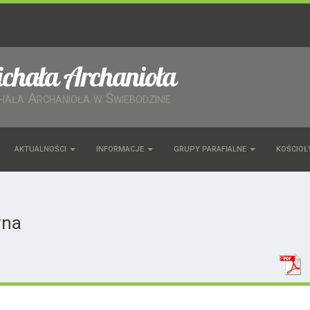
ichała Archanioła
chała Archanioła w Świebodzinie
AKTUALNOŚCI
INFORMACJE
GRUPY PARAFIALNE
KOŚCIOŁ
wna