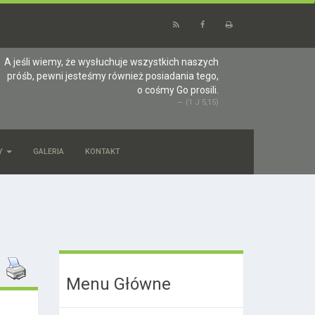
A jeśli wiemy, że wysłuchuje wszystkich naszych
próśb, pewni jesteśmy również posiadania tego,
o cośmy Go prosili.
(1 J 5,15)
Y
GALERIA
KONTAKT
Menu Główne