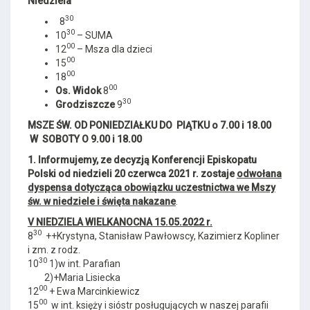
Niedziela
30
8
30
10
– SUMA
00
12
– Msza dla dzieci
00
15
00
18
00
Os. Widok
8
30
Grodziszcze
9
MSZE ŚW. OD PONIEDZIAŁKU DO PIĄTKU o 7.00 i 18.00
W SOBOTY O 9.00 i 18.00
1.
Informujemy, ze decyzją Konferencji Episkopatu
Polski od niedzieli 20 czerwca 2021 r. zostaje
odwołana
dyspensa dotycząca obowiązku uczestnictwa we Mszy
św. w niedziele i święta nakazane
.
V NIEDZIELA WIELKANOCNA 15.05.2022 r.
30
8
++Krystyna, Stanisław Pawłowscy, Kazimierz Kopliner
i zm. z rodz.
30
10
1)w int. Parafian
2)+Maria Lisiecka
00
12
+ Ewa Marcinkiewicz
00
15
w int. księży i sióstr posługujących w naszej parafii