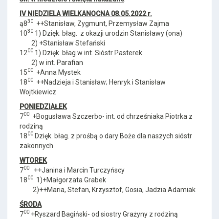
IV NIEDZIELA WIELKANOCNA 08.05.2022 r.
30
ą8
++Stanisław, Zygmunt, Przemysław Zajma
30
10
1) Dzięk. błag. z okazji urodzin Stanisławy (ona)
2) +Stanisław Stefański
00
12
1) Dzięk. błag.w int. Sióstr Pasterek
2) w int. Parafian
00
15
+Anna Mystek
00
18
++Nadzieja i Stanisław; Henryk i Stanisław
Wojtkiewicz
PONIEDZIAŁEK
00
7
+Bogusława Szczerbo- int. od chrześniaka Piotrka z
rodziną
00
18
Dzięk. błag. z prośbą o dary Boże dla naszych sióstr
zakonnych
WTOREK
00
7
++Janina i Marcin Turczyńscy
00
18
1)+Małgorzata Grabek
2)++Maria, Stefan, Krzysztof, Gosia, Jadzia Adamiak
ŚRODA
00
7
+Ryszard Bagiński- od siostry Grażyny z rodziną