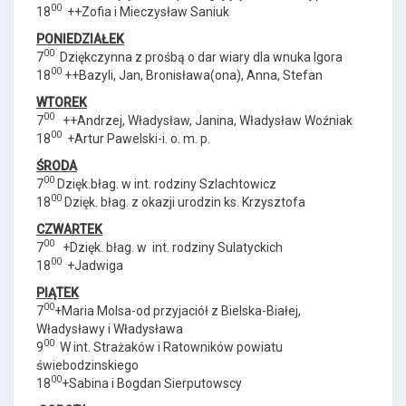
00
18
++Zofia i Mieczysław Saniuk
PONIEDZIAŁEK
00
7
Dziękczynna z prośbą o dar wiary dla wnuka Igora
00
18
++Bazyli, Jan, Bronisława(ona), Anna, Stefan
WTOREK
00
7
++Andrzej, Władysław, Janina, Władysław Woźniak
00
18
+Artur Pawelski-i. o. m. p.
ŚRODA
00
7
Dzięk.błag. w int. rodziny Szlachtowicz
00
18
Dzięk. błag. z okazji urodzin ks. Krzysztofa
CZWARTEK
00
7
+Dzięk. błag. w int. rodziny Sulatyckich
00
18
+Jadwiga
PIĄTEK
00
7
+Maria Molsa-od przyjaciół z Bielska-Białej,
Władysławy i Władysława
00
9
W int. Strażaków i Ratowników powiatu
świebodzinskiego
00
18
+Sabina i Bogdan Sierputowscy