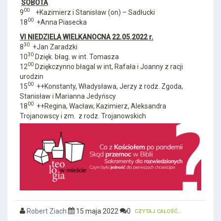
SOBOTA
00
9
+Kazimierz i Stanisław (on) – Sadłucki
00
18
+Anna Piasecka
VI NIEDZIELA WIELKANOCNA 22.05.2022 r.
30
8
+Jan Zaradzki
30
10
Dzięk. błag. w int. Tomasza
00
12
Dziękczynno błagal w int, Rafała i Joanny z racji
urodzin
00
15
++Konstanty, Władysława, Jerzy z rodz. Zgoda,
Stanisław i Marianna Jedyńscy
00
18
++Regina, Wacław, Kazimierz, Aleksandra
Trojanowscy i zm. z rodz. Trojanowskich
Robert Ziach
15 maja 2022
0
CZYTAJ CAŁOŚĆ...