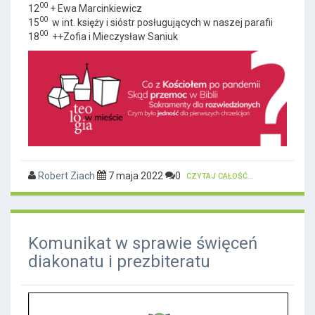
00
12
+ Ewa Marcinkiewicz
00
15
w int. księży i sióstr posługujących w naszej parafii
00
18
++Zofia i Mieczysław Saniuk
Robert Ziach
7 maja 2022
0
CZYTAJ CAŁOŚĆ...
Komunikat w sprawie święceń
diakonatu i prezbiteratu