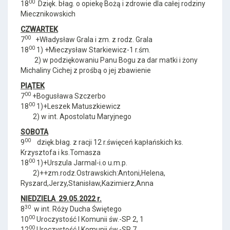
00
18
Dzięk. błag. o opiekę Bożą i zdrowie dla całej rodziny
Miecznikowskich
CZWARTEK
00
7
+Władysław Grala i zm. z rodz. Grala
00
18
1) +Mieczysław Starkiewicz-1 r.śm.
2) w podziękowaniu Panu Bogu za dar matki i żony
Michaliny Cichej z prośbą o jej zbawienie
PIĄTEK
00
7
+Bogusława Szczerbo
00
18
1)+Leszek Matuszkiewicz
2) w int. Apostolatu Maryjnego
SOBOTA
00
9
dzięk.błag. z racji 12 r.święceń kapłańskich ks.
Krzysztofa i ks.Tomasza
00
18
1)+Urszula Jarmal-i.o u.m.p.
2)++zm.rodz.Ostrawskich:Antoni,Helena,
Ryszard,Jerzy,Stanisław,Kazimierz,Anna
NIEDZIELA 29.05.2022 r.
30
8
w int. Róży Ducha Świętego
00
10
Uroczystość I Komunii św.-SP 2, 1
00
12
Uroczystość I Komunii św.-SP 7