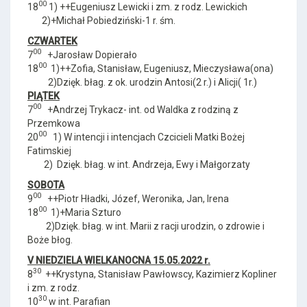
00
18
1) ++Eugeniusz Lewicki i zm. z rodz. Lewickich
2)+Michał Pobiedziński-1 r. śm.
CZWARTEK
00
7
+Jarosław Dopierało
00
18
1)++Zofia, Stanisław, Eugeniusz, Mieczysława(ona)
2)Dzięk. błag. z ok. urodzin Antosi(2 r.) i Alicji( 1r.)
PIĄTEK
00
7
+Andrzej Trykacz- int. od Waldka z rodziną z
Przemkowa
00
20
1) W intencji i intencjach Czcicieli Matki Bożej
Fatimskiej
2) Dzięk. błag. w int. Andrzeja, Ewy i Małgorzaty
SOBOTA
00
9
++Piotr Hładki, Józef, Weronika, Jan, Irena
00
18
1)+Maria Szturo
2)Dzięk. błag. w int. Marii z racji urodzin, o zdrowie i
Boże błog.
V NIEDZIELA WIELKANOCNA 15.05.2022 r.
30
8
++Krystyna, Stanisław Pawłowscy, Kazimierz Kopliner
i zm. z rodz.
30
10
w int. Parafian