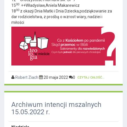
00
15
++Władysław,Aniela Makarewicz
00
18
z okazji Dnia Matki i Dnia Dziecka,podziękowanie za
dar rodzicielstwa, z prośbą o wzrost wiary, nadziei i
miłości
Robert Ziach
20 maja 2022
0
CZYTAJ CAŁOŚĆ...
Archiwum intencji mszalnych
15.05.2022 r.