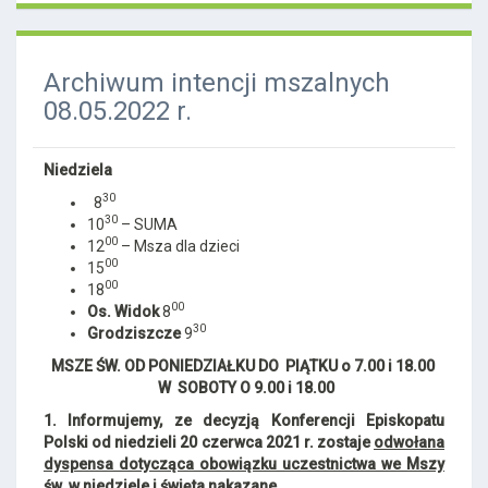
Archiwum intencji mszalnych
08.05.2022 r.
Niedziela
30
8
30
10
– SUMA
00
12
– Msza dla dzieci
00
15
00
18
00
Os. Widok
8
30
Grodziszcze
9
MSZE ŚW. OD PONIEDZIAŁKU DO PIĄTKU o 7.00 i 18.00
W SOBOTY O 9.00 i 18.00
1.
Informujemy, ze decyzją Konferencji Episkopatu
Polski od niedzieli 20 czerwca 2021 r. zostaje
odwołana
dyspensa dotycząca obowiązku uczestnictwa we Mszy
św. w niedziele i święta nakazane
.