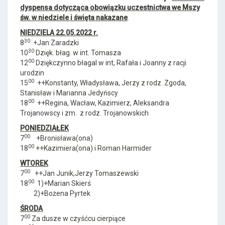
dyspensa dotycząca obowiązku uczestnictwa we Mszy
św. w niedziele i święta nakazane
.
NIEDZIELA 22.05.2022 r.
30
8
+Jan Zaradzki
30
10
Dzięk. błag. w int. Tomasza
00
12
Dziękczynno błagal w int, Rafała i Joanny z racji
urodzin
00
15
++Konstanty, Władysława, Jerzy z rodz. Zgoda,
Stanisław i Marianna Jedyńscy
00
18
++Regina, Wacław, Kazimierz, Aleksandra
Trojanowscy i zm. z rodz. Trojanowskich
PONIEDZIAŁEK
00
7
+Bronisława(ona)
00
18
++Kazimiera(ona) i Roman Harmider
WTOREK
00
7
++Jan Junik,Jerzy Tomaszewski
00
18
1)+Marian Skierś
2)+Bożena Pyrtek
ŚRODA
00
7
Za dusze w czyśćcu cierpiące