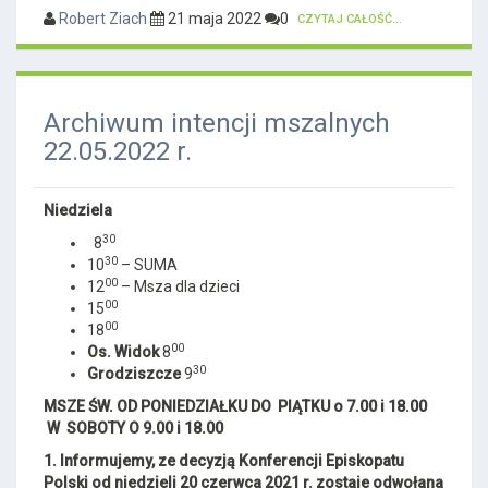
Robert Ziach
21 maja 2022
0
CZYTAJ CAŁOŚĆ...
Archiwum intencji mszalnych
22.05.2022 r.
Niedziela
30
8
30
10
– SUMA
00
12
– Msza dla dzieci
00
15
00
18
00
Os. Widok
8
30
Grodziszcze
9
MSZE ŚW. OD PONIEDZIAŁKU DO PIĄTKU o 7.00 i 18.00
W SOBOTY O 9.00 i 18.00
1.
Informujemy, ze decyzją Konferencji Episkopatu
Polski od niedzieli 20 czerwca 2021 r. zostaje
odwołana