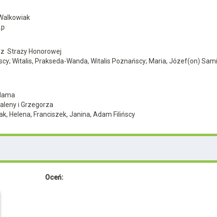
 Walkowiak
.p
az Straży Honorowej
scy; Witalis, Prakseda-Wanda, Witalis Poznańscy; Maria, Józef(on) Sam
 Adama
daleny i Grzegorza
, Helena, Franciszek, Janina, Adam Filińscy
Oceń: