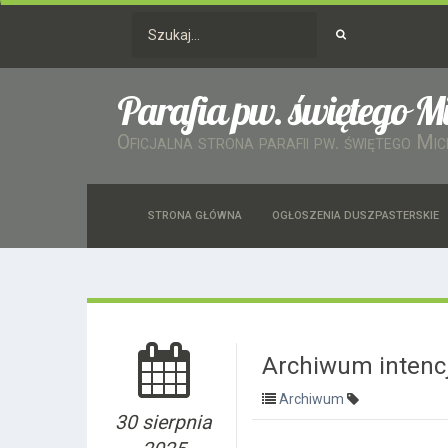
Parafia pw. świętego M
Oficjalna strona parafii pw. świętego Mi
STRONA GŁÓWNA
OGŁOSZENIA DUSZPASTERSKIE
Archiwum intencj
Archiwum
30 sierpnia