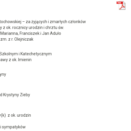
tochowskiej – za żyjących i zmarłych członków
y z ok. rocznicy urodzin i chrztu św.
 Marianna, Franciszek i Jan Aduło
m. z r. Olejniczak
 Szkolnym i Katechetycznym
sławy z ok. Imienin
tyny
d Krystyny Zieby
y(k) z ok. urodzin
s i sympatyków