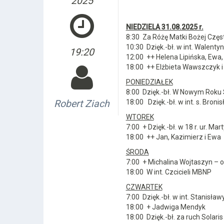
2025
NIEDZIELA 31.08.2025 r.
8:30 Za Różę Matki Bożej Częs
10:30 Dzięk.-bł. w int. Walentyn
19:20
12:00 ++ Helena Lipińska, Ewa,
18:00 ++ Elżbieta Wawszczyk i z
PONIEDZIAŁ
EK
8:00 Dzięk.-bł. W Nowym Roku
Robert Ziach
18:00 Dzięk.-bł. w int. s. Broni
WTOREK
7:00 + Dzięk.-bł. w 18 r. ur. Mar
18:00 ++ Jan, Kazimierz i Ewa
Ś
RODA
7:00 + Michalina Wojtaszyn – o
18:00 W int. Czcicieli MBNP
CZWARTEK
7:00 Dzięk.-bł. w int. Stanisław
18:00 + Jadwiga Mendyk
18:00 Dzięk.-bł. za ruch Solari