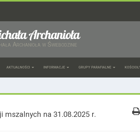
ichała Archanioła
chała Archanioła w Świebodzinie
AKTUALNOŚCI
INFORMACJE
GRUPY PARAFIALNE
KOŚCIOŁ
i mszalnych na 31.08.2025 r.