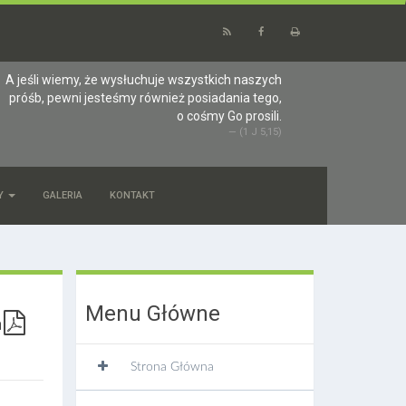
A jeśli wiemy, że wysłuchuje wszystkich naszych
próśb, pewni jesteśmy również posiadania tego,
o cośmy Go prosili.
(1 J 5,15)
Y
GALERIA
KONTAKT
Menu Główne
Strona Główna