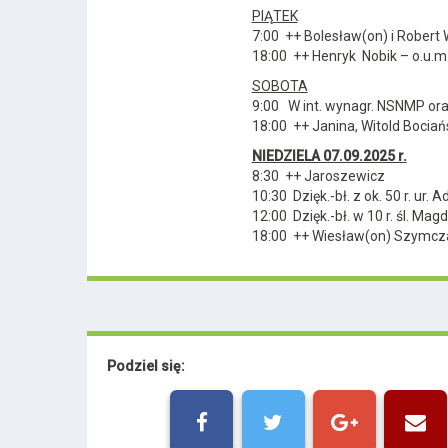
PIĄ
TEK
7:00 ++ Bolesław(on) i Robert
18:00 ++ Henryk Nobik – o.u.m
SOBOTA
9:00 W int. wynagr. NSNMP or
18:00 ++ Janina, Witold Bociań
NIEDZIELA 07.09.2025 r.
8:30 ++ Jaroszewicz
10:30 Dzięk.-bł. z ok. 50 r. ur.
12:00 Dzięk.-bł. w 10 r. śl. Mag
18:00 ++ Wiesław(on) Szymczak
Podziel się: