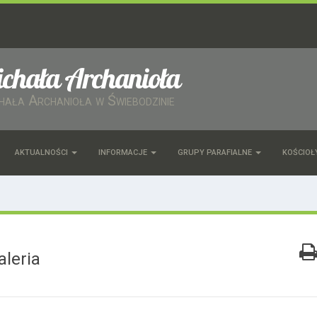
ichała Archanioła
chała Archanioła w Świebodzinie
AKTUALNOŚCI
INFORMACJE
GRUPY PARAFIALNE
KOŚCIOŁ
aleria