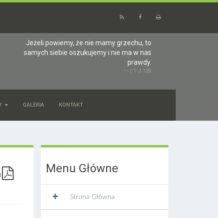
Jeżeli powiemy, że nie mamy grzechu, to
samych siebie oszukujemy i nie ma w nas
prawdy.
( 1 J 1,8)
Y
GALERIA
KONTAKT
Menu Główne
Strona Główna