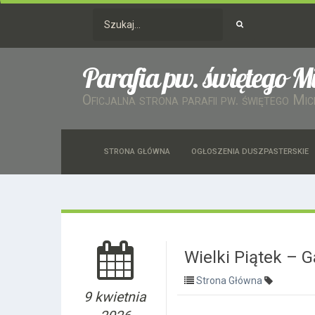
Parafia pw. świętego M
Oficjalna strona parafii pw. świętego Mi
STRONA GŁÓWNA
OGŁOSZENIA DUSZPASTERSKIE
Wielki Piątek – G
Strona Główna
9 kwietnia