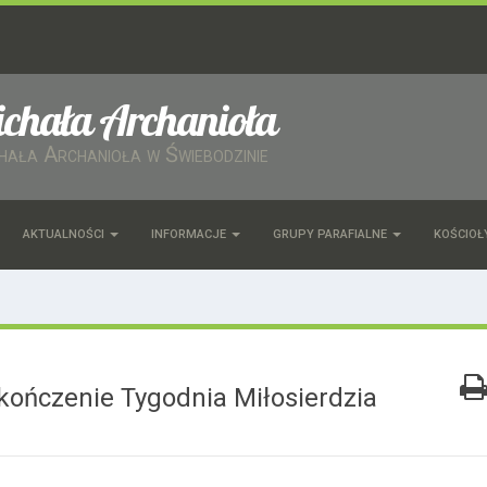
ichała Archanioła
chała Archanioła w Świebodzinie
AKTUALNOŚCI
INFORMACJE
GRUPY PARAFIALNE
KOŚCIOŁ
ończenie Tygodnia Miłosierdzia