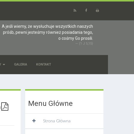
A jeśli wiemy, że wysłuchuje wszystkich naszych
próśb, pewni jesteśmy również posiadania tego,
o cośmy Go prosili.
(1 J 5,15)
Y
GALERIA
KONTAKT
Menu Główne
Strona Główna