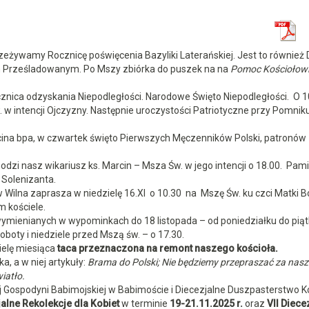
rzeżywamy Rocznicę poświęcenia Bazyliki Laterańskiej. Jest to również 
em Prześladowanym. Po Mszy zbiórka do puszek na na
Pomoc Kościołow
cznica odzyskania Niepodległości. Narodowe Święto Niepodległości. O 1
w intencji Ojczyzny. Następnie uroczystości Patriotyczne przy Pomnik
ina bpa, w czwartek święto Pierwszych Męczenników Polski, patronów
dzi nasz wikariusz ks. Marcin – Msza Św. w jego intencji o 18.00. Pam
 Solenizanta.
Wilna zaprasza w niedzielę 16.XI o 10.30 na Mszę Św. ku czci Matki B
 kościele.
ymienianych w wypominkach do 18 listopada – od poniedziałku do piąt
oboty i niedziele przed Mszą św. – o 17.30.
ielę miesiąca
taca przeznaczona na remont naszego kościoła.
a, a w niej artykuły:
Brama do Polski; Nie będziemy przepraszać za nasz
iatło.
 Gospodyni Babimojskiej w Babimoście i Diecezjalne Duszpasterstwo K
alne Rekolekcje dla Kobiet
w terminie
19-21.11.2025 r.
oraz
VII Diece