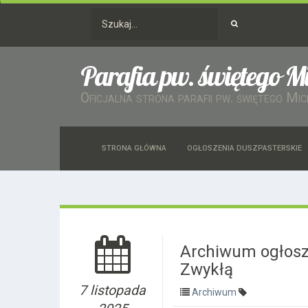
Parafia pw. świętego M
Oficjalna strona parafii pw. świętego Mi
STRONA GŁÓWNA
OGŁOSZENIA DUSZPASTERSKIE
Archiwum ogłosze
Zwykłą
7 listopada
Archiwum