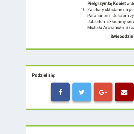
Pielgrzymkę Kobiet
w dn
Za ofiary składane na po
Parafianom i Gościom ży
Jubilatom składamy serd
Michała Archanioła. Sz
Świebodzin 
Podziel się: