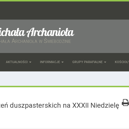
ichała Archanioła
chała Archanioła w Świebodzinie
AKTUALNOŚCI
INFORMACJE
GRUPY PARAFIALNE
KOŚCIOŁ
ń duszpasterskich na XXXII Niedzielę