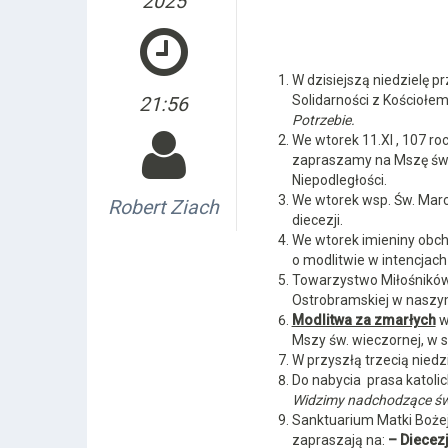
2025
W dzisiejszą niedzielę p
Solidarności z Kościoł
21:56
Potrzebie.
We wtorek 11.XI , 107 ro
zapraszamy na Mszę św. 
Niepodległości.
We wtorek wsp. Św. Marc
Robert Ziach
diecezji.
We wtorek imieniny obcho
o modlitwie w intencjach
Towarzystwo Miłośników 
Ostrobramskiej w naszym
Modlitwa za zmarłych
w
Mszy św. wieczornej, w s
W przyszłą trzecią niedz
Do nabycia prasa katolick
Widzimy nadchodzące św
Sanktuarium Matki Bożej
zapraszają na:
– Diecezj