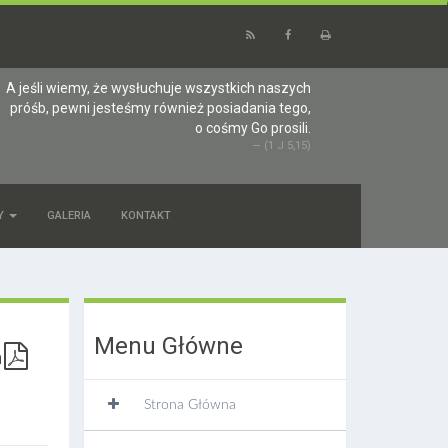
A jeśli wiemy, że wysłuchuje wszystkich naszych
próśb, pewni jesteśmy również posiadania tego,
o cośmy Go prosili.
(1 J 5,15)
Y
GALERIA
KONTAKT
Menu Główne
Strona Główna