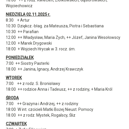
18.00 ++ z rodz. Kwiecień, Ziółkowskich, Gąsiorowskich,
Wojciechowicz
NIEDZIELA 0
2
.11.2025 r.
8:30 + Artur
10:30 Dziękcz.-błag. za Mateusza, Piotra i Sebastiana
10:30 ++ Parafian
12.00 ++ Władysław, Maria Zych, ++ Józef, Janina Wesołowscy
12.00 + Marek Drygowski
18:00 + Wojciech Hrycak w 3. rocz. śm.
PONIEDZIAŁEK
7:00 ++ Siostry Pasterki
18.00 ++ Janina, Ignacy, Andrzej Krawczyk
WTOREK
7:00 ++ z rodz. S. Bronisławy
18:00 ++ rodzice Anna i Tadeusz, ++ z rodziny, + Maria Król
Ś
RODA
7:00 ++ Grażyna i Andrzej, ++ z rodziny
18:00 W int. czcicieli Matki Bożej Nieust. Pomocy
18.00 ++ z rodz. Mystek, Rogalscy, Śliz
CZWARTEK