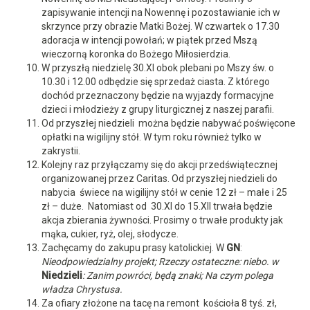
zapisywanie intencji na Nowennę i pozostawianie ich w
skrzynce przy obrazie Matki Bożej. W czwartek o 17.30
adoracja w intencji powołań; w piątek przed Mszą
wieczorną koronka do Bożego Miłosierdzia.
W przyszłą niedzielę 30.XI obok plebani po Mszy św. o
10.30 i 12.00 odbędzie się sprzedaż ciasta. Z którego
dochód przeznaczony będzie na wyjazdy formacyjne
dzieci i młodzieży z grupy liturgicznej z naszej parafii.
Od przyszłej niedzieli można będzie nabywać poświęcone
opłatki na wigilijny stół. W tym roku również tylko w
zakrystii.
Kolejny raz przyłączamy się do akcji przedświątecznej
organizowanej przez Caritas. Od przyszłej niedzieli do
nabycia świece na wigilijny stół w cenie 12 zł – małe i 25
zł – duże. Natomiast od 30.XI do 15.XII trwała będzie
akcja zbierania żywności. Prosimy o trwałe produkty jak
mąka, cukier, ryż, olej, słodycze.
Zachęcamy do zakupu prasy katolickiej. W
GN
:
Nieodpowiedzialny projekt; Rzeczy ostateczne: niebo. w
Niedzieli
: Zanim powróci, będą znaki; Na czym polega
władza Chrystusa.
Za ofiary złożone na tacę na remont kościoła 8 tyś. zł,