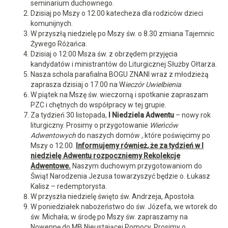
seminarium duchownego.
Dzisiaj po Mszy o 12.00 katecheza dla rodziców dzieci
komunijnych.
W przyszłą niedzielę po Mszy św. o 8.30 zmiana Tajemnic
Żywego Różańca.
Dzisiaj o 12.00 Msza św. z obrzędem przyjęcia
kandydatów i ministrantów do Liturgicznej Służby Ołtarza.
Nasza schola parafialna BOGU ZNANI wraz z młodzieżą
zaprasza dzisiaj o 17.00 na W
ieczór Uwielbienia
.
W piątek na Mszę św. wieczorną i spotkanie zapraszam
PZC i chętnych do współpracy w tej grupie.
Za tydzień 30 listopada,
I Niedziela Adwentu
– nowy rok
liturgiczny. Prosimy o przygotowanie
Wieńców
Adwentowych
do naszych domów , które poświęcimy po
Mszy o 12.00.
Informujemy również, że za tydzień w I
niedzielę Adwentu rozpoczniemy Rekolekcje
Adwentowe.
Naszym duchowym przygotowaniom do
Świąt Narodzenia Jezusa towarzyszyć będzie o. Łukasz
Kalisz – redemptorysta.
W przyszła niedzielę święto św. Andrzeja, Apostoła.
W poniedziałek nabożeństwo do św. Józefa, we wtorek do
św. Michała; w środę po Mszy św. zapraszamy na
Nowennę do MB Nieustającej Pomocy. Prosimy o