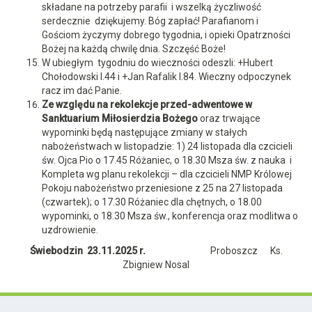
składane na potrzeby parafii i wszelką życzliwość
serdecznie dziękujemy. Bóg zapłać! Parafianom i
Gościom życzymy dobrego tygodnia, i opieki Opatrzności
Bożej na każdą chwilę dnia. Szczęść Boże!
W ubiegłym tygodniu do wieczności odeszli: +Hubert
Chołodowski l.44 i +Jan Rafalik l.84. Wieczny odpoczynek
racz im dać Panie.
Ze względu na rekolekcje przed-adwentowe w
Sanktuarium Miłosierdzia Bożego
oraz trwające
wypominki będą następujące zmiany w stałych
nabożeństwach w listopadzie: 1) 24 listopada dla czcicieli
św. Ojca Pio o 17.45 Różaniec, o 18.30 Msza św. z nauka i
Kompleta wg planu rekolekcji – dla czcicieli NMP Królowej
Pokoju nabożeństwo przeniesione z 25 na 27 listopada
(czwartek); o 17.30 Różaniec dla chętnych, o 18.00
wypominki, o 18.30 Msza św., konferencja oraz modlitwa o
uzdrowienie.
Świebodzin 23.11.2025 r.
Proboszcz Ks.
Zbigniew Nosal