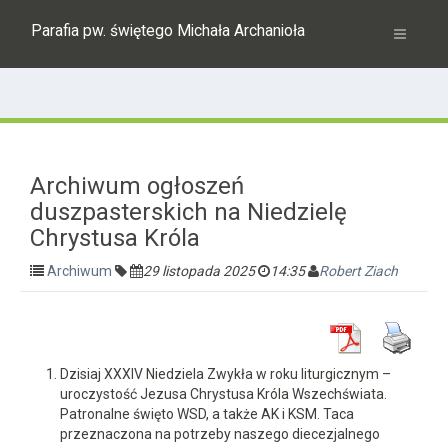
Parafia pw. świętego Michała Archanioła
Archiwum ogłoszeń
duszpasterskich na Niedzielę
Chrystusa Króla
Archiwum
29 listopada 2025
14:35
Robert Ziach
Dzisiaj XXXIV Niedziela Zwykła w roku liturgicznym –
uroczystość Jezusa Chrystusa Króla Wszechświata.
Patronalne święto WSD, a także AK i KSM. Taca
przeznaczona na potrzeby naszego diecezjalnego