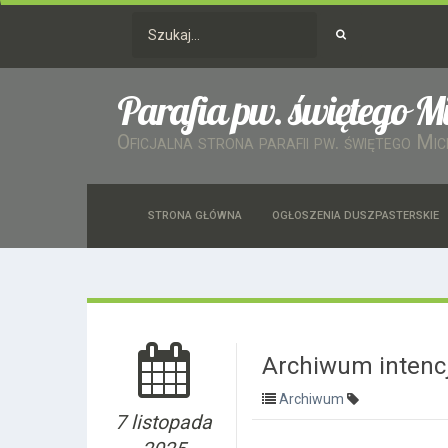
Parafia pw. świętego M
Oficjalna strona parafii pw. świętego Mi
STRONA GŁÓWNA
OGŁOSZENIA DUSZPASTERSKIE
Archiwum intencj
Archiwum
7 listopada