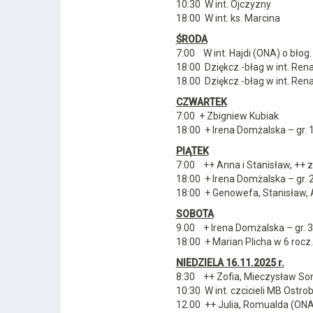
10:30 W int. Ojczyzny
18:00 W int. ks. Marcina
Ś
RODA
7:00 W int. Hajdi (ONA) o błog
18:00 Dziękcz.-błag w int. Rena
18.00 Dziękcz.-błag w int. Renat
CZWARTEK
7:00 + Zbigniew Kubiak
18:00 + Irena Domżalska – gr. 
PIĄ
TEK
7:00 ++ Anna i Stanisław, ++ z
18:00 + Irena Domżalska – gr. 
18:00 + Genowefa, Stanisław,
SOBOTA
9.00 + Irena Domżalska – gr. 3
18:00 + Marian Plicha w 6 rocz
NIEDZIELA 16.11.2025 r.
8:30 ++ Zofia, Mieczysław So
10:30 W int. czcicieli MB Ostro
12.00 ++ Julia, Romualda (ONA)