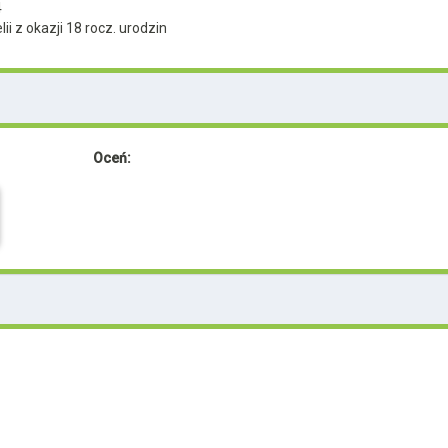
4
ii z okazji 18 rocz. urodzin
Oceń: