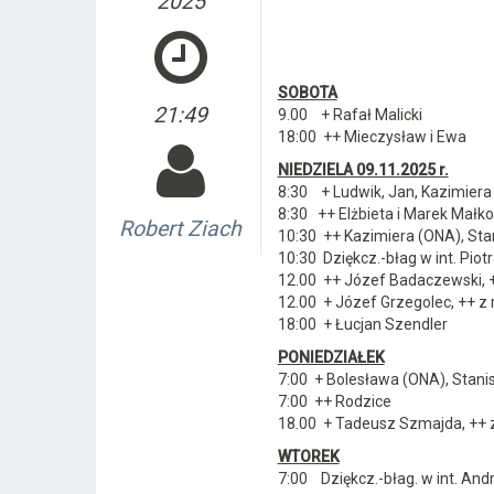
2025
SOBOTA
21:49
9.00 + Rafał Malicki
18:00 ++ Mieczysław i Ewa
NIEDZIELA 09.11.2025 r.
8:30 + Ludwik, Jan, Kazimiera
8:30 ++ Elżbieta i Marek Małk
Robert Ziach
10:30 ++ Kazimiera (ONA), Stan
10:30 Dziękcz.-błag w int. Piotr
12.00 ++ Józef Badaczewski, 
12.00 + Józef Grzegolec, ++ z 
18:00 + Łucjan Szendler
PONIEDZIAŁEK
7:00 + Bolesława (ONA), Stani
7:00 ++ Rodzice
18.00 + Tadeusz Szmajda, ++ 
WTOREK
7:00 Dziękcz.-błag. w int. Andr