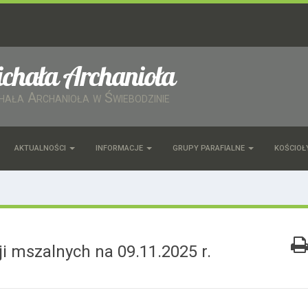
ichała Archanioła
chała Archanioła w Świebodzinie
AKTUALNOŚCI
INFORMACJE
GRUPY PARAFIALNE
KOŚCIOŁ
i mszalnych na 09.11.2025 r.