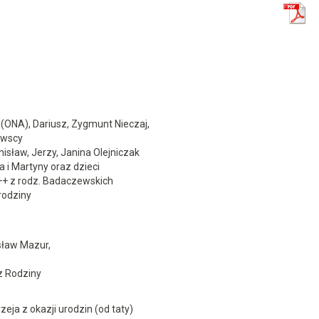
 (ONA), Dariusz, Zygmunt Nieczaj,
owscy
isław, Jerzy, Janina Olejniczak
a i Martyny oraz dzieci
++ z rodz. Badaczewskich
rodziny
sław Mazur,
z Rodziny
zeja z okazji urodzin (od taty)