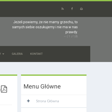
Jeżeli powiemy, że nie mamy grzechu, to
samych siebie oszukujemy i nie ma w nas
prawdy.
( 1 J 1,8)
Y
GALERIA
KONTAKT
Menu Główne
Strona Główna