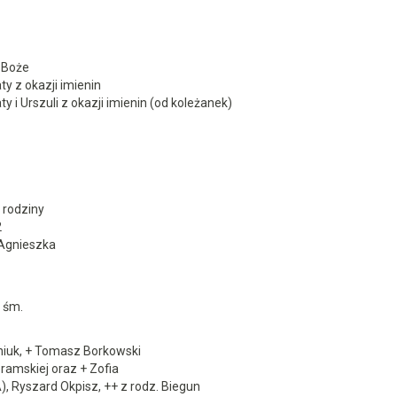
. Boże
ty z okazji imienin
y i Urszuli z okazji imienin (od koleżanek)
1
 rodziny
2
 Agnieszka
. śm.
niuk, + Tomasz Borkowski
bramskiej oraz + Zofia
, Ryszard Okpisz, ++ z rodz. Biegun