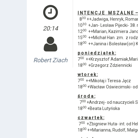
I N T E N C J E M S Z A L N E – N
30
8
++Jadwiga, Henryk, Roman 
30
10
+Jan- Lesław Pijecki- 38. 
20:14
00
12
++Marian, Kazimiera Jan
00
15
++Michał Han zm. z rodz
00
18
++Janina i Bolesław(on) 
p o n i e d z i a ł e k :
00
Robert Ziach
7
++Krzysztof Adamiak,Maria,
00
18
+Grzegorz Zdziennicki
w t o r e k :
00
7
++Mikołaj i Teresa Jęcz
00
18
+Wacław Oświecimski- od
ś r o d a :
00
7
+Andrzej- od nauczycieli 
00
18
+Beata Lutyńska
c z w a r t e k :
00
7
+Zbigniew Huta- int. od He
00
18
++Marianna, Rudolf, Małg