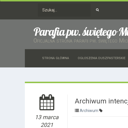
Parafia pw. świętego M
Oficjalna strona parafii pw. świętego Mi
STRONA GŁÓWNA
OGŁOSZENIA DUSZPASTERSKIE
Archiwum intencj
Archiwum
13 marca
2021