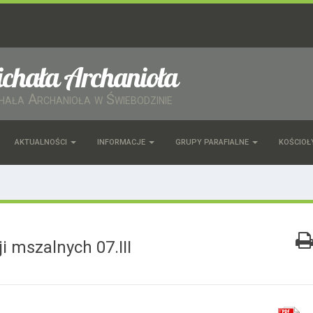
ichała Archanioła
chała Archanioła w Świebodzinie
AKTUALNOŚCI
INFORMACJE
GRUPY PARAFIALNE
KOŚCIOŁ
i mszalnych 07.III