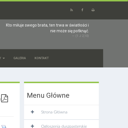
Kto miłuje swego brata, ten trwa w światłości i
nie może się potknąć.
(1 J 2,10)
Y
GALERIA
KONTAKT
Menu Główne
Strona Główna
Ogłoszenia duszpasterskie