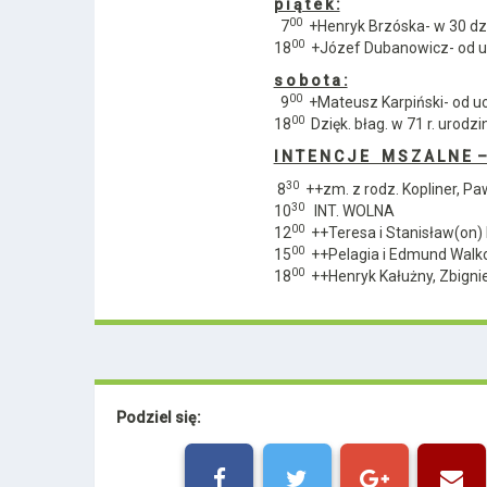
p i ą t e k :
00
7
+Henryk Brzóska- w 30 dzi
00
18
+Józef Dubanowicz- od u
s o b o t a :
00
9
+Mateusz Karpiński- od u
00
18
Dzięk. błag. w 71 r. urodzi
I N T E N C J E M S Z A L N E – N
30
8
++zm. z rodz. Kopliner, Paw
30
10
INT. WOLNA
00
12
++Teresa i Stanisław(on)
00
15
++Pelagia i Edmund Walk
00
18
++Henryk Kałużny, Zbign
Podziel się: