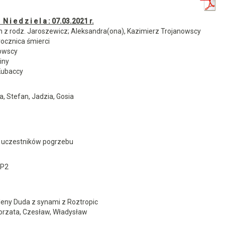
 i e d z i e l a : 07.03.2021 r.
z rodz. Jaroszewicz; Aleksandra(ona), Kazimierz Trojanowscy
rocznica śmierci
owscy
iny
Kubaccy
 Stefan, Jadzia, Gosia
 uczestników pogrzebu
SP2
leny Duda z synami z Roztropic
orzata, Czesław, Władysław