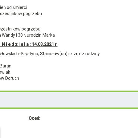
eń od śmierci
czestników pogrzebu
czestników pogrzebu
n Wandy i 38 r. urodzin Marka
 i e d z i e l a : 14.03.2021 r.
łowskich- Krystyna, Stanisław(on) i z zm. z rodziny
 Baran
owiak
iew Doruch
Oceń: