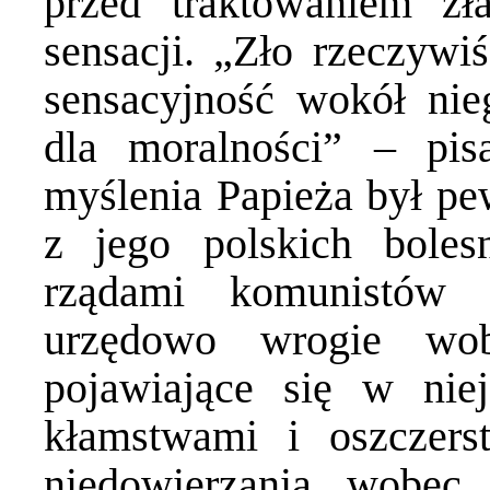
przed traktowaniem zł
sensacji. „Zło rzeczywi
sensacyjność wokół nie
dla moralności” – pis
myślenia Papieża był p
z jego polskich bole
rządami komunistów 
urzędowo wrogie wob
pojawiające się w nie
kłamstwami i oszczers
niedowierzania wobec 