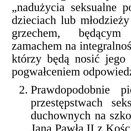
„nadużycia seksualne p
dzieciach lub młodzieży
grzechem, będącym 
zamachem na integralnoś
którzy będą nosić jego 
pogwałceniem odpowiedz
Prawdopodobnie p
przestępstwach sek
duchownych na szkod
Jana Pawła II z Koś