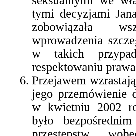
seksualnymi we wła
tymi decyzjami Jana
zobowiązała ws
wprowadzenia szcze
w takich przypad
respektowaniu prawa
Przejawem wzrastają
jego przemówienie 
w kwietniu 2002 ro
było bezpośrednim
przestępstw wob