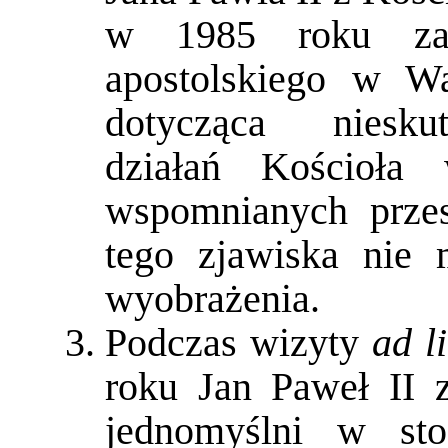
w 1985 roku za 
apostolskiego w Wa
dotycząca niesku
działań Kościoł
wspomnianych przes
tego zjawiska nie 
wyobrażenia.
Podczas wizyty
ad l
roku Jan Paweł II z
jednomyślni w st