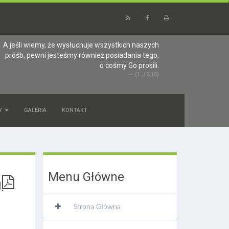
A jeśli wiemy, że wysłuchuje wszystkich naszych
próśb, pewni jesteśmy również posiadania tego,
o cośmy Go prosili.
(1 J 5,15)
Y
GALERIA
KONTAKT
Menu Główne
.
Strona Główna