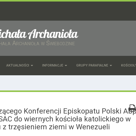
ichała Archanioła
chała Archanioła w Świebodzinie
AKTUALNOŚCI
INFORMACJE
GRUPY PARAFIALNE
KOŚCIOŁ
ącego Konferencji Episkopatu Polski Abp
AC do wiernych kościoła katolickiego w
 z trzęsieniem ziemi w Wenezueli