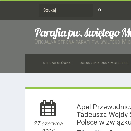
Parafia pw. świętego M
Oficjalna strona parafii pw. świętego Mi
STRONA GŁÓWNA
OGŁOSZENIA DUSZPASTERSKIE
Apel Przewodnicz
Tadeusza Wojdy S
Polsce w związku
27 czerwca